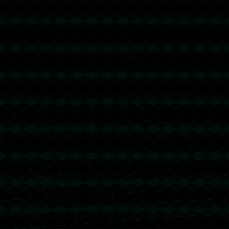
没有更多文章
没有更多文章
没有更多文章
0311-9685214
周一至周五 : 08:00-17:30