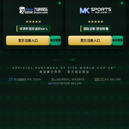
没有更多文章
没有更多文章