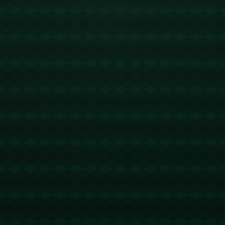
我们专注于为全球体育迷提供一个高质量的观赛平台，涵盖了
足球、篮球、网球等多个运动项目，特别注重世界杯、NBA等
顶级赛事的直播和数据分析。平台提供高清赛事直播、实时比
分更新、赛程安排、赛后回放等多项功能，确保用户随时掌握
每场比赛的最新进展。平台的个性化推荐系统根据用户的兴趣
和观看历史，推送最相关的赛事内容，确保您不会错过任何精
›
MORE
彩的比赛。平台支持多设备观看，让您无论在家中、办公室还
是旅途中，都能随时享受全球体育赛事的精彩时刻。平台还为
您提供深度的赛事数据分析和专家评论，帮助您更好地理解比
赛中的战术和技术，提升观赛体验。...